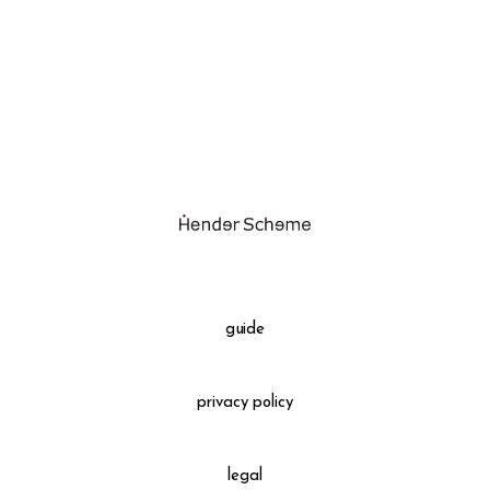
assemble
science vase：化瓶
sukima products
fundamental *International only
books
food & drink
care
effect_lab
guide
circulation
privacy policy
legal