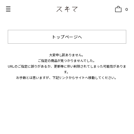
0
トップページへ
all
U.F.O （Unidentified Footwear Object）
大変申し訳ありません。
ご指定の商品が見つかりませんでした。
Hender Scheme NOTA
URLのご指定に誤りがあるか、更新等に伴い削除されてしまった可能性がありま
す。
new release
お手数とは思いますが、下記リンクからサイトへ移動してください。
shoes
comono
bags
wear