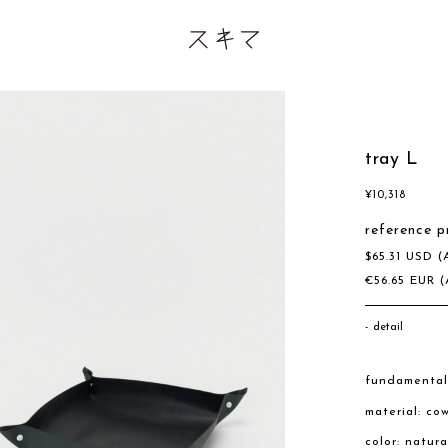
tray L
¥
10,318
reference p
$
65.31
USD
(
€
56.65
EUR
(
detail
fundamental
material: co
color: natura