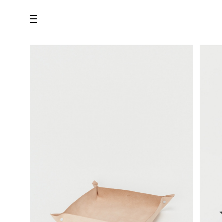
all
U.F.O （Unidentified Footwear Object）
Hender Scheme NOTA
new release
shoes
comono
bags
wear
assemble