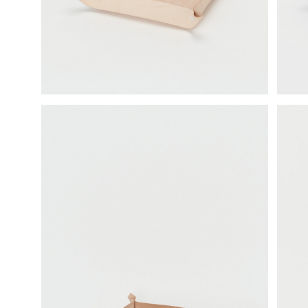
science vase：化瓶
sukima products
fundamental *International only
books
food & drink
care
effect_lab
circulation