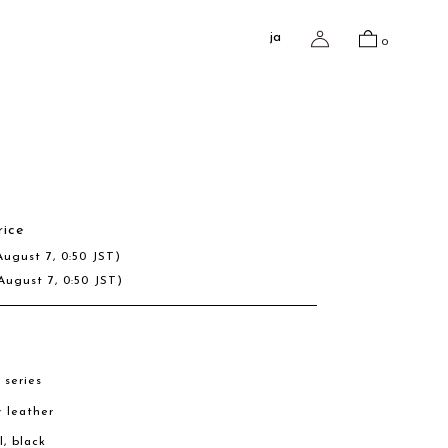
ja
0
rice
August 7, 0:50 JST)
August 7, 0:50 JST)
 series
w leather
l, black