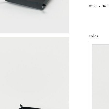
W40.1 × H6.1
color