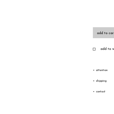
add to car
add to wi
attention
この製品は、
shipping
一点ごとに異
発送
contact
られる場合が
ご注文から1-
プロダクトに
お客様都合に
スをご希望の
配送料