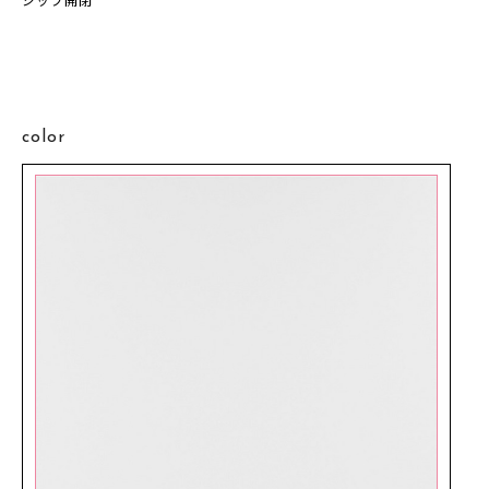
ジップ開閉
color