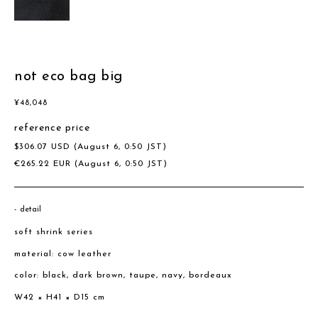
not eco bag big
¥
48,048
reference price
$
306.07
USD
(August 6, 0:50 JST)
€
265.22
EUR
(August 6, 0:50 JST)
detail
soft shrink series
material: cow leather
color: black, dark brown, taupe, navy, bordeaux
W42 × H41 × D15 cm