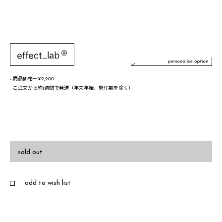
- 商品価格＋¥2,200
- ご注文から約1週間で発送（年末年始、繁忙期を除く）
文字／words
font sample
sold out
add to wish list
・A-Z(a-z),0-9,&¥/.,-@!# のみご利用可能です
・半角スペースも1 文字にカウントされます
・同じ文字は4 個以上利用できません