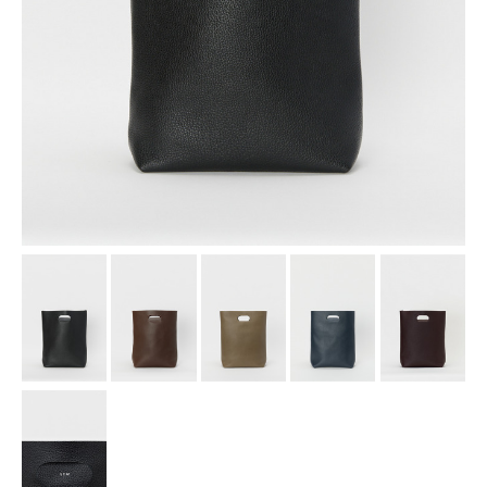
assemble
science vase：化瓶
sukima products
fundamental *International only
books
food & drink
care
effect_lab
circulation