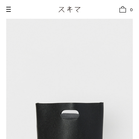
0
all
U.F.O （Unidentified Footwear Object）
Hender Scheme NOTA
new release
shoes
comono
bags
wear