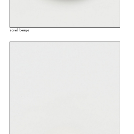
sand beige