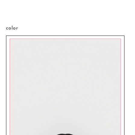
color