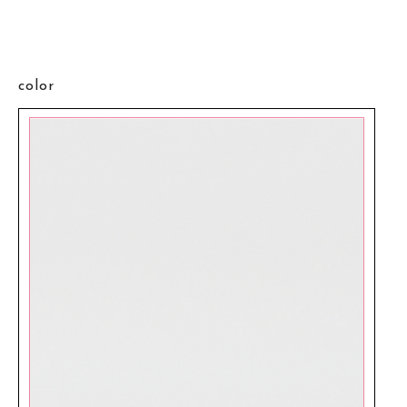
color