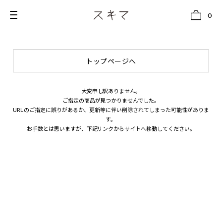
0
トップページへ
all
U.F.O （Unidentified Footwear Object）
大変申し訳ありません。
ご指定の商品が見つかりませんでした。
Hender Scheme NOTA
URLのご指定に誤りがあるか、更新等に伴い削除されてしまった可能性がありま
す。
new release
お手数とは思いますが、下記リンクからサイトへ移動してください。
shoes
comono
bags
wear