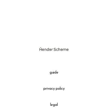
assemble
science vase：化瓶
sukima products
fundamental *International only
books
food & drink
care
effect_lab
guide
circulation
privacy policy
legal