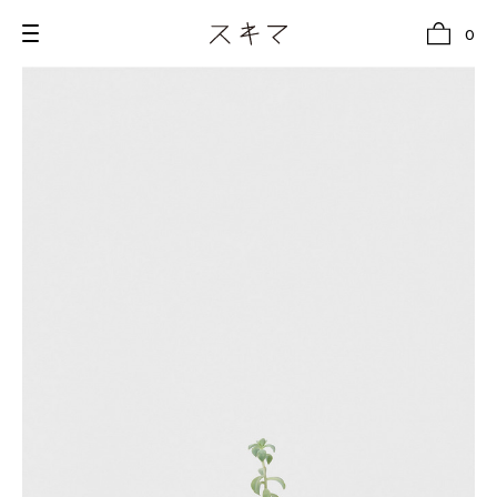
0
all
U.F.O （Unidentified Footwear Object）
Hender Scheme NOTA
new release
shoes
comono
bags
wear