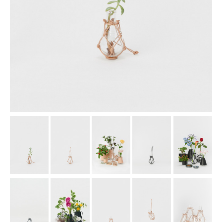
assemble
science vase：化瓶
sukima products
fundamental *International only
books
food & drink
care
effect_lab
circulation