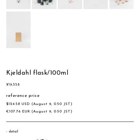
Kjeldahl flask/100ml
¥
19,558
reference price
$
124.58
USD
(August 9, 0:50 JST)
€
107.76
EUR
(August 9, 0:50 JST)
detail