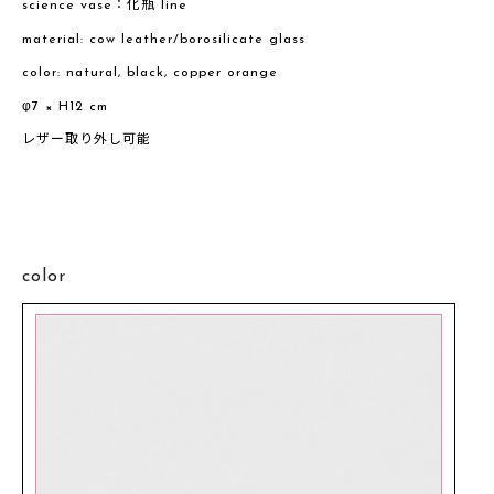
science vase：化瓶 line
material: cow leather/borosilicate glass
color: natural, black, copper orange
φ7 × H12 cm
レザー取り外し可能
color