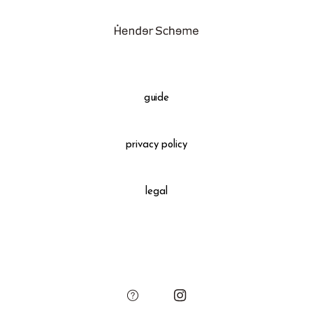
業）
ギフトラッピング(有料)
交換、返品について
スキマオリジナルのレザーリボン、チャームによるギフト包装でお届
けします
ご希望の場合はカート画面でご選択ください
guide
privacy policy
legal