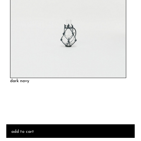
dark navy
add to cart