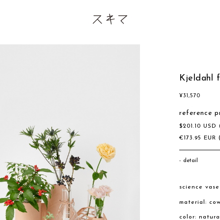
Kjeldahl 
¥
31,570
reference p
$
201.10
USD
€
173.95
EUR
detail
science vas
material: co
color: natur