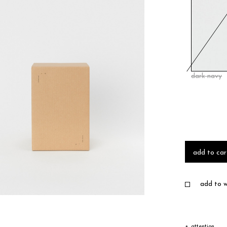
dark navy
add to car
add to wi
attention