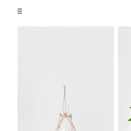
all
U.F.O （Unidentified Footwear Object）
Hender Scheme NOTA
new release
shoes
comono
bags
wear
assemble