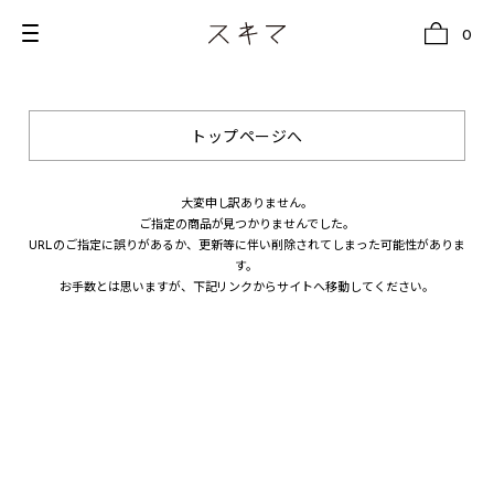
0
トップページへ
all
U.F.O （Unidentified Footwear Object）
大変申し訳ありません。
ご指定の商品が見つかりませんでした。
Hender Scheme NOTA
URLのご指定に誤りがあるか、更新等に伴い削除されてしまった可能性がありま
す。
new release
お手数とは思いますが、下記リンクからサイトへ移動してください。
shoes
comono
bags
wear