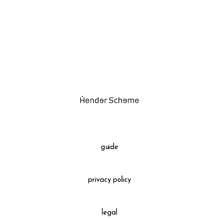
assemble
science vase：化瓶
sukima products
fundamental *International only
books
food & drink
care
effect_lab
guide
circulation
privacy policy
legal