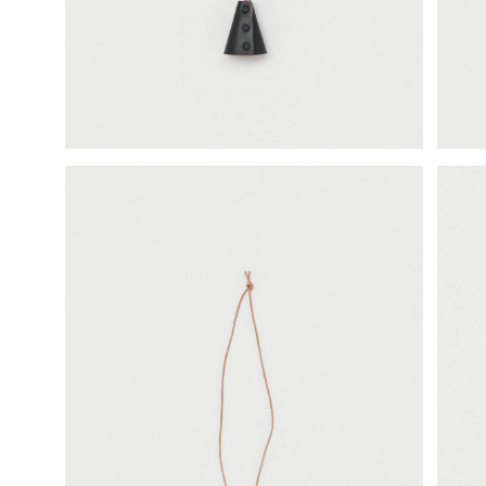
science vase：化瓶
sukima products
fundamental *International only
books
food & drink
care
effect_lab
circulation