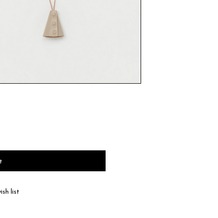
t
sh list