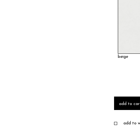
beige
add to car
add to wi