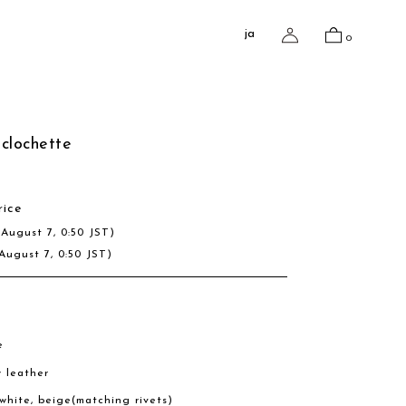
ja
0
clochette
rice
(August 7, 0:50 JST)
August 7, 0:50 JST)
e
w leather
, white, beige(matching rivets)