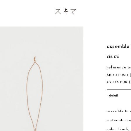
assemble 
¥
16,478
reference p
$
104.31
USD
€
90.46
EUR
(
detail
assemble lin
material: co
color: black