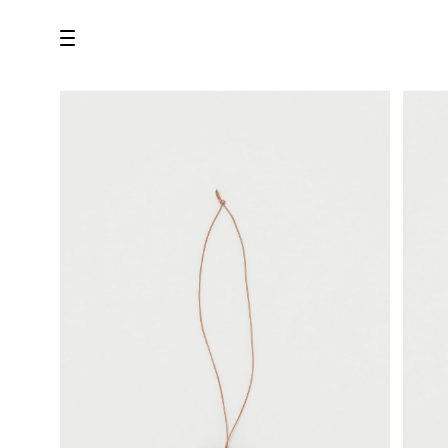
all
U.F.O （Unidentified Footwear Object）
Hender Scheme NOTA
new release
shoes
comono
bags
wear
assemble