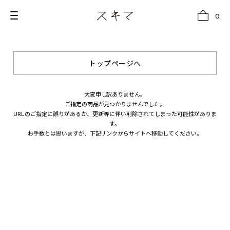
0
トップページへ
all
U.F.O （Unidentified Footwear Object）
大変申し訳ありません。
ご指定の商品が見つかりませんでした。
Hender Scheme NOTA
URLのご指定に誤りがあるか、更新等に伴い削除されてしまった可能性がありま
す。
new release
お手数とは思いますが、下記リンクからサイトへ移動してください。
shoes
comono
bags
wear