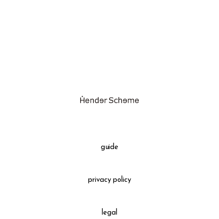
assemble
science vase：化瓶
sukima products
fundamental *International only
books
food & drink
care
effect_lab
guide
circulation
privacy policy
legal