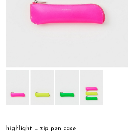
assemble
science vase：化瓶
sukima products
fundamental *International only
books
food & drink
care
effect_lab
circulation
highlight L zip pen case