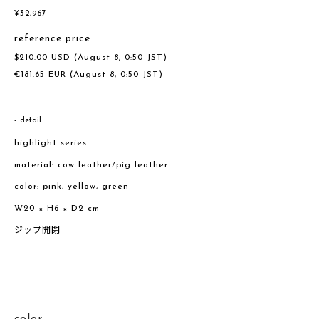
¥
32,967
reference price
$
210.00
USD
(August 8, 0:50 JST)
€
181.65
EUR
(August 8, 0:50 JST)
detail
highlight series
material: cow leather/pig leather
color: pink, yellow, green
W20 × H6 × D2 cm
ジップ開閉