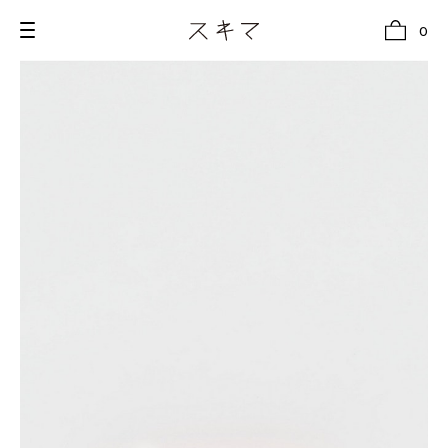
0
all
U.F.O （Unidentified Footwear Object）
Hender Scheme NOTA
new release
shoes
comono
bags
wear