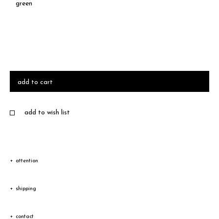
green
add to cart
add to wish list
attention
この製品は、革本来の風合いを生かしているため、色味や風合いが一
shipping
点ごとに異なります。また、多少の色ムラ、汚れ、キズなどが見られ
発送
る場合があります。
contact
ご注文から1-3営業日以内に発送(年末年始、繁忙期を除く)