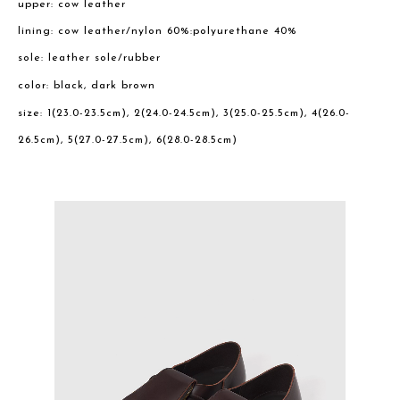
upper: cow leather
lining: cow leather/nylon 60%:polyurethane 40%
sole: leather sole/rubber
color: black, dark brown
size: 1(23.0-23.5cm), 2(24.0-24.5cm), 3(25.0-25.5cm), 4(26.0-
26.5cm), 5(27.0-27.5cm), 6(28.0-28.5cm)