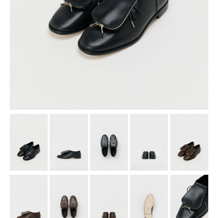
assemble
science vase：化瓶
sukima products
fundamental *International only
books
food & drink
care
effect_lab
circulation