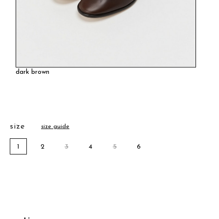
dark brown
size
size guide
1
2
3
4
5
6