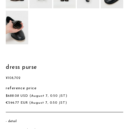
dress purse
¥
108,702
reference price
$
688.08
USD
(August 7, 0:50 JST)
€
596.77
EUR
(August 7, 0:50 JST)
detail