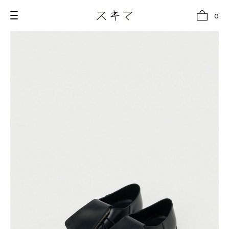
0
all
U.F.O （Unidentified Footwear Object）
Hender Scheme NOTA
new release
shoes
comono
bags
wear