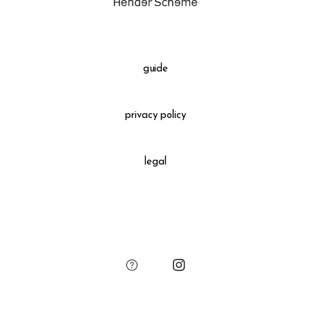
スキマオリジナルのレザーリボン、チャームによるギフト包装でお届
けします
ご希望の場合はカート画面でご選択ください
guide
privacy policy
legal