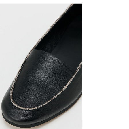
この製品は、
ご注文から1-
プロダクトに
一点ごとに異
お客様都合に
スをご希望の
られる場合が
配送料
わせください
日本全国一律6
スキマ恵比寿：03
北海道、沖縄、
く）
購入金額の合計
スキマ合羽橋：03
※日本国外から
業）
ギフトラッピン
交換、返品に
スキマオリジ
届けします
ご希望の場合