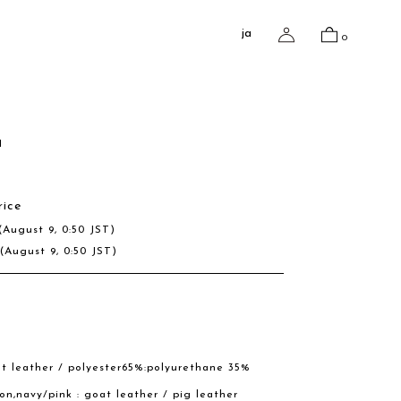
ja
0
a
rice
(August 9, 0:50 JST)
R
(August 9, 0:50 JST)
t leather / polyester65%:polyurethane 35%
n,navy/pink : goat leather / pig leather