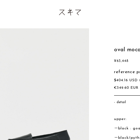
oval moc
¥
63,448
reference p
$
404.16
USD
€
349.60
EU
detail
upper:
－black : goa
－black/pytho