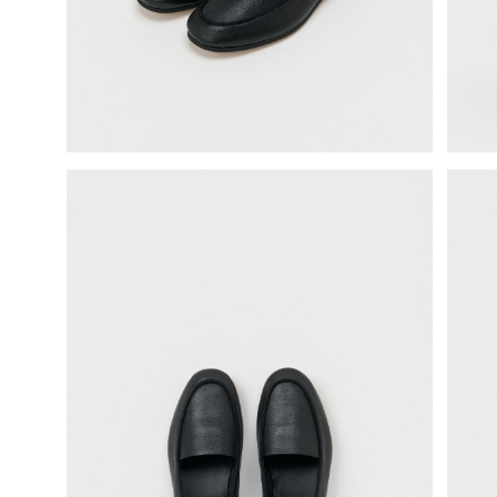
science vase：化瓶
sukima products
fundamental *International only
books
food & drink
care
effect_lab
circulation