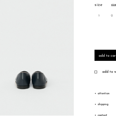
size
siz
1
2
add to car
add to wi
attention
表記サイズは
shipping
若干異なりま
発送
contact