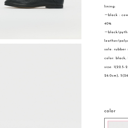
lining:
－black : cow
40%
－black/pytho
leather/pol
sole: rubber 
color: black
size: 1(22.5-
26.0cm), 5(26
color