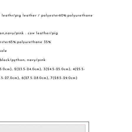
 leathr/pig leather / polyester60%:polyurethane
n,navy/pink : cow leather/pig
yester65%:polyurethane 35%
sole
, black/python, navy/pink
23.0cm), 2(23.5-24.0cm), 3(24.5-25.0cm), 4(25.5-
.5-27.0cm), 6(27.5-28.0cm), 7(28.5-29.0cm)