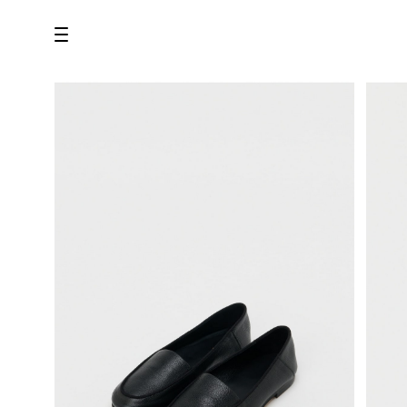
all
U.F.O （Unidentified Footwear Object）
Hender Scheme NOTA
new release
shoes
comono
bags
wear
assemble