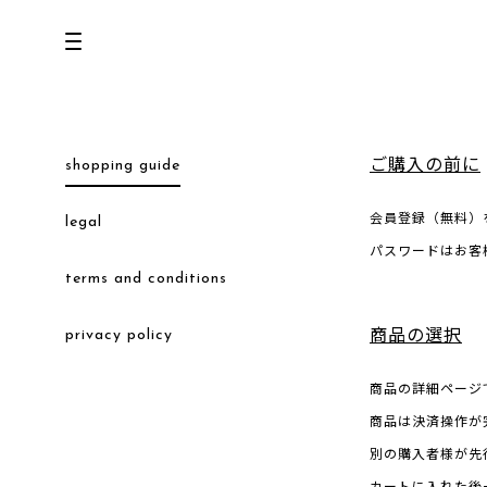
all
U.F.O （Unidentified Footwear Object）
shopping guide
ご購入の前に
Hender Scheme NOTA
会員登録（無料）
legal
new release
パスワードはお客
terms and conditions
shoes
comono
privacy policy
商品の選択
bags
商品の詳細ページ
wear
商品は決済操作が
別の購入者様が先
assemble