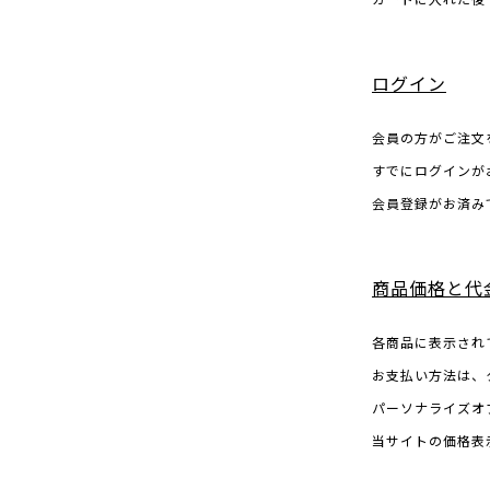
カートに入れた後
science vase：化瓶
sukima products
ログイン
fundamental *International only
会員の方がご注文
books
すでにログインが
food & drink
会員登録がお済み
care
effect_lab
商品価格と代
circulation
各商品に表示され
お支払い方法は、
パーソナライズオ
当サイトの価格表