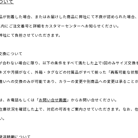
ついて
品が到着した場合、またはお届けした商品に弊社にて不良が認められた場合
以内にご注文番号と詳細をカスタマーセンターへお知らせください。
弊社にて負担させていただきます。
交換について
が合わない場合に限り、以下の条件をすべて満たした上で1回のみサイズ交換
キズや汚損がなく、外箱・タグなどの付属品がすべて揃った「再販可能な状
違いへの交換のみが可能であり、カラーの変更や別商品への変更は承ること
は、お電話もしくは「
お問い合せ画面
」からお問い合せください。
在庫状況を確認した上で、対応の可否をご案内させていただきます。なお、
い。
発送時期について