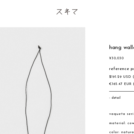
hang wall
¥
30,030
reference p
$
191.29
USD
€
165.47
EUR
detail
vaqueta seri
material: co
color: natura