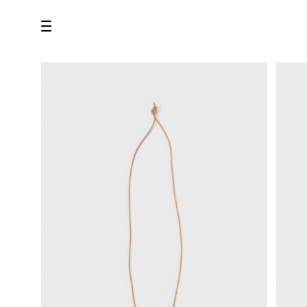
all
U.F.O （Unidentified Footwear Object）
Hender Scheme NOTA
new release
shoes
comono
bags
wear
assemble