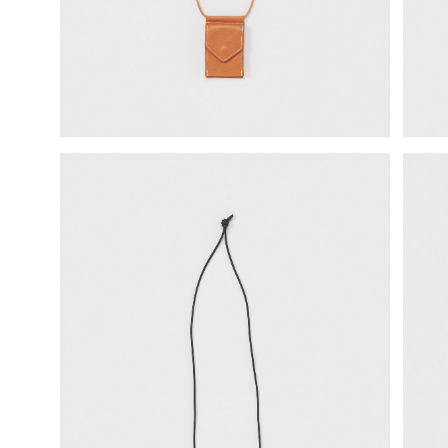
science vase：化瓶
sukima products
fundamental *International only
books
food & drink
care
effect_lab
circulation