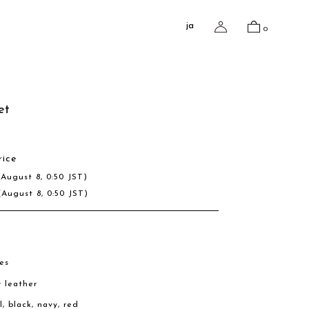
ja
0
et
rice
(August 8, 0:50 JST)
(August 8, 0:50 JST)
es
w leather
l, black, navy, red