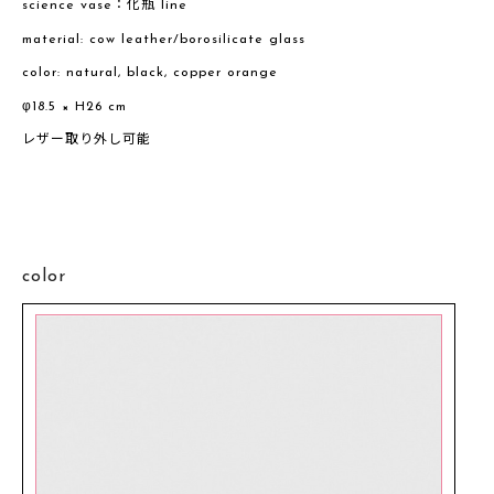
science vase：化瓶 line
material: cow leather/borosilicate glass
color: natural, black, copper orange
φ18.5 × H26 cm
レザー取り外し可能
color