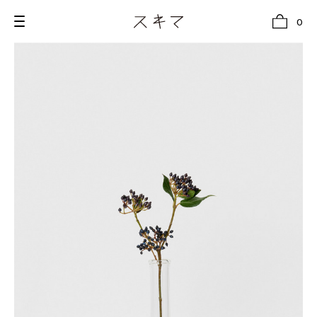
0
all
U.F.O （Unidentified Footwear Object）
Hender Scheme NOTA
new release
shoes
comono
bags
wear