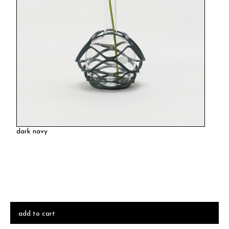
dark navy
add to cart