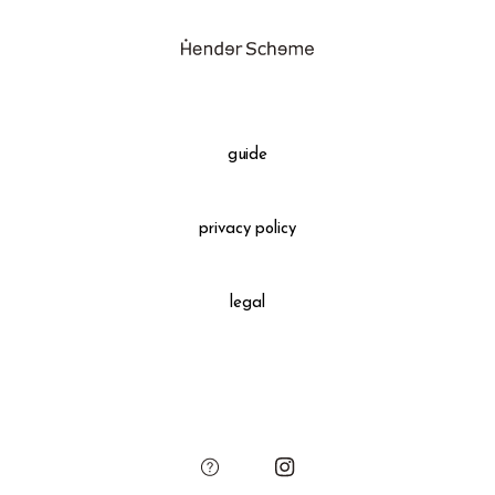
業）
ギフトラッピング(有料)
交換、返品について
スキマオリジナルのレザーリボン、チャームによるギフト包装でお届
けします
ご希望の場合はカート画面でご選択ください
guide
privacy policy
legal