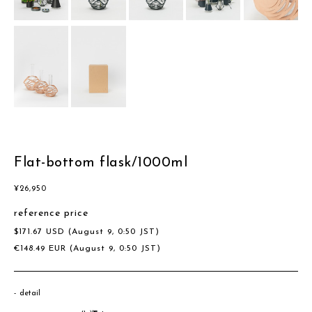
Flat-bottom flask/1000ml
¥
26,950
reference price
$
171.67
USD
(August 9, 0:50 JST)
€
148.49
EUR
(August 9, 0:50 JST)
detail