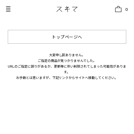
0
トップページへ
all
U.F.O （Unidentified Footwear Object）
大変申し訳ありません。
ご指定の商品が見つかりませんでした。
Hender Scheme NOTA
URLのご指定に誤りがあるか、更新等に伴い削除されてしまった可能性がありま
す。
new release
お手数とは思いますが、下記リンクからサイトへ移動してください。
shoes
comono
bags
wear