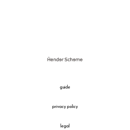
assemble
science vase：化瓶
sukima products
fundamental *International only
books
food & drink
care
effect_lab
guide
circulation
privacy policy
legal