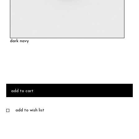
dark navy
add to cart
add to wish list