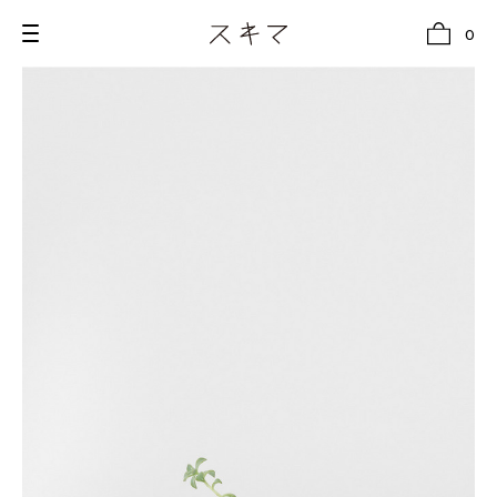
0
all
U.F.O （Unidentified Footwear Object）
Hender Scheme NOTA
new release
shoes
comono
bags
wear