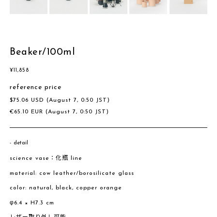
Beaker/100ml
¥
11,858
reference price
$
75.06
USD
(August 7, 0:50 JST)
€
65.10
EUR
(August 7, 0:50 JST)
detail
science vase：化瓶 line
material: cow leather/borosilicate glass
color: natural, black, copper orange
φ6.4 × H7.3 cm