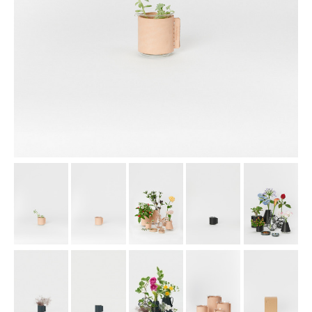
assemble
science vase：化瓶
sukima products
fundamental *International only
books
food & drink
care
effect_lab
circulation